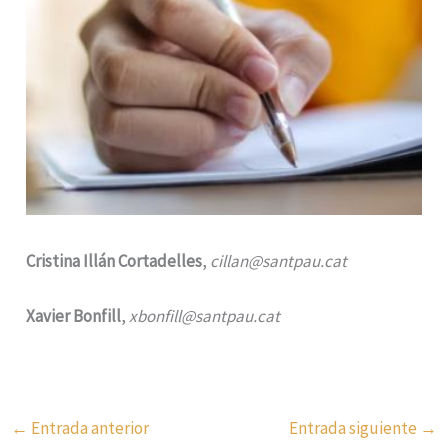
Cristina Illán Cortadelles
,
cillan@santpau.cat
Xavier Bonfill
,
xbonfill@santpau.cat
←
Entrada anterior
Entrada siguiente
→