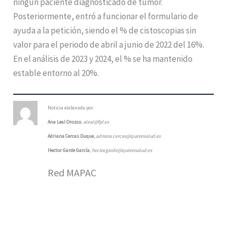
ningún paciente diagnosticado de tumor.
Posteriormente, entró a funcionar el formulario de
ayuda a la petición, siendo el % de cistoscopias sin
valor para el periodo de abril a junio de 2022 del 16%.
En el análisis de 2023 y 2024, el % se ha mantenido
estable entorno al 20%.
Noticia elaborada por:
Ana Leal Orozco
,
aleal@fjd.es
Adriana Cercas Duque,
adriana.cercas@quironsalud.es
Hector Garde García
,
hector.garde@quironsalud.es
Red MAPAC