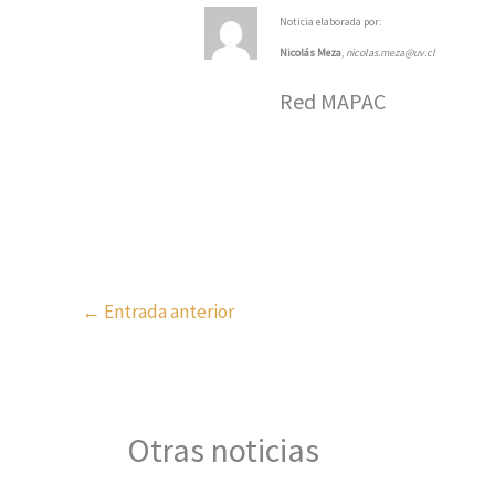
Noticia elaborada por:
Nicolás Meza
,
nicolas.meza@uv.cl
Red MAPAC
←
Entrada anterior
Otras noticias