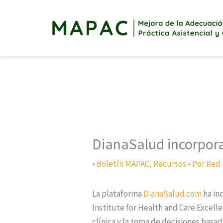
Ir
al
contenido
DianaSalud incorpor
•
Boletín MAPAC
,
Recursos
• Por
Red
La plataforma
DianaSalud.com
ha in
Institute for Health and Care Excell
clínica y la toma de decisiones basad