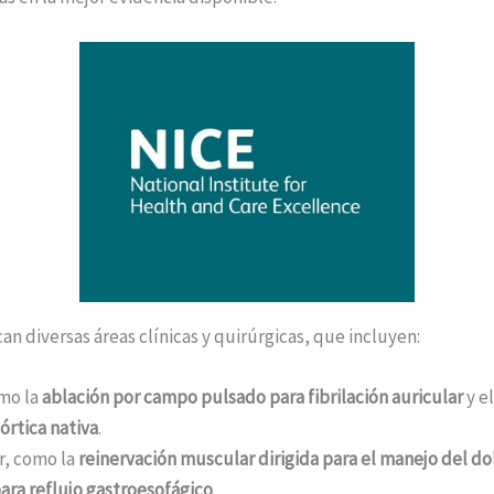
 diversas áreas clínicas y quirúrgicas, que incluyen:
mo la
ablación por campo pulsado para fibrilación auricular
y e
órtica nativa
.
r, como la
reinervación muscular dirigida para el manejo del 
ara reflujo gastroesofágico
.