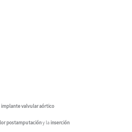
l
implante valvular aórtico
dolor postamputación
y la
inserción