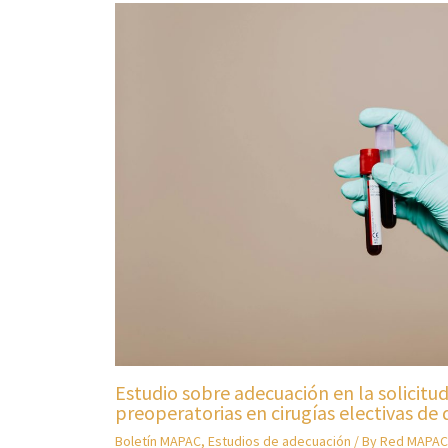
Estudio sobre adecuación en la solicitu
preoperatorias en cirugías electivas de 
Boletín MAPAC
,
Estudios de adecuación
/ By
Red MAPAC