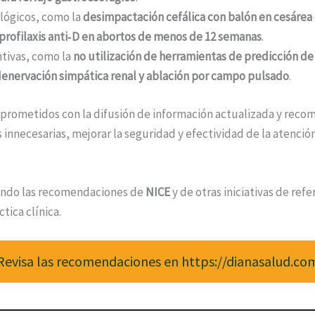
lógicos, como la
desimpactación cefálica con balón en cesáre
profilaxis anti‑D en abortos de menos de 12 semanas
.
ntivas, como la
no utilización de herramientas de predicción de
denervación simpática renal y ablación por campo pulsado
.
ometidos con la difusión de información actualizada y reco
 innecesarias, mejorar la seguridad y efectividad de la atenció
ando las recomendaciones de
NICE
y de otras iniciativas de ref
tica clínica.
Revisa las recomendaciones en https://dianasalud.co